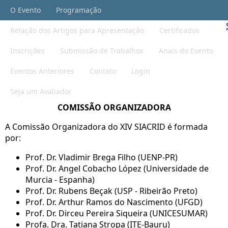
O Evento
Programação
Relação dos Artigos para Apresentação
Certificados
Inscrições
Submissão de Trabalhos
Anais do Evento
Eventos Anteriores
Contato
Login
Seja um Avaliador
COMISSÃO ORGANIZADORA
A Comissão Organizadora do XIV SIACRID é formada
por:
Prof. Dr. Vladimir Brega Filho (UENP-PR)
Prof. Dr. Angel Cobacho López (Universidade de
Murcia - Espanha)
Prof. Dr. Rubens Beçak (USP - Ribeirão Preto)
Prof. Dr. Arthur Ramos do Nascimento (UFGD)
Prof. Dr. Dirceu Pereira Siqueira (UNICESUMAR)
Profa. Dra. Tatiana Stropa (ITE-Bauru)