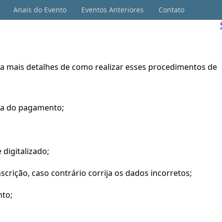
Anais do Evento
Eventos Anteriores
Contato
nha mais detalhes de como realizar esses procedimentos de
ata do pagamento;
digitalizado;
rição, caso contrário corrija os dados incorretos;
nto;