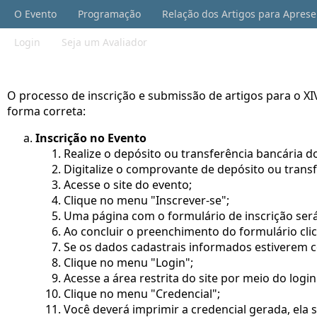
O Evento
Programação
Relação dos Artigos para Apres
Login
Seja um Avaliador
O processo de inscrição e submissão de artigos para o XI
forma correta:
Inscrição no Evento
Realize o depósito ou transferência bancária 
Digitalize o comprovante de depósito ou transf
Acesse o site do evento;
Clique no menu "Inscrever-se";
Uma página com o formulário de inscrição será
Ao concluir o preenchimento do formulário cli
Se os dados cadastrais informados estiverem co
Clique no menu "Login";
Acesse a área restrita do site por meio do log
Clique no menu "Credencial";
Você deverá imprimir a credencial gerada, ela 