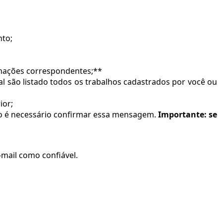
nto;
rmações correspondentes;**
al são listado todos os trabalhos cadastrados por você ou
ior;
go é necessário confirmar essa mensagem.
Importante: se
e-mail como confiável.