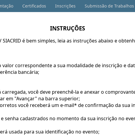
entação
Certificados
Inscrições
Submissão de Trabalhos
INSTRUÇÕES
V SIACRID é bem simples, leia as instruções abaixo e obte
do valor correspondente a sua modalidade de inscrição e d
erência bancária;
 carregada, você deve preenchê-la e anexar o comprovante 
car em "Avançar" na barra superior;
rretos você receberá um e-mail* de confirmação da sua insc
in e senha cadastrados no momento da sua inscrição no eve
será usada para sua identificação no evento;